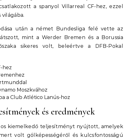
csatlakozott a spanyol Villarreal CF-hez, ezzel
 világába.
kodása után a német Bundesliga felé vette az
 játszott, mint a Werder Bremen és a Borussia
szaka sikeres volt, beleértve a DFB-Pokal
F-hez
Bremenhez
Dortmunddal
 Dynamo Moszkvához
ba a Club Atlético Lanús-hoz
jesítmények és eredmények
os kiemelkedő teljesítményt nyújtott, amelyek
smert volt gólképességéről és kulcsfontosságú