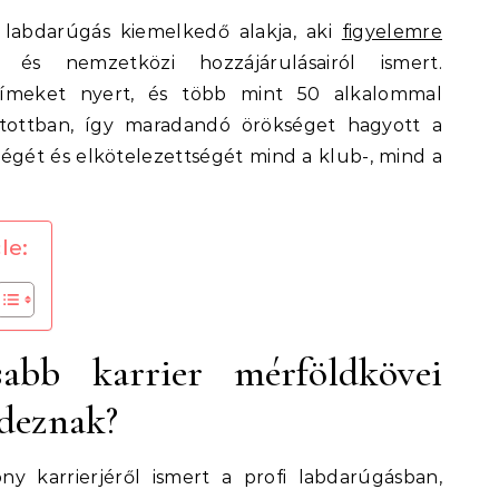
 labdarúgás kiemelkedő alakja, aki
figyelemre
l és nemzetközi hozzájárulásairól ismert.
 címeket nyert, és több mint 50 alkalommal
atottban, így maradandó örökséget hagyott a
gét és elkötelezettségét mind a klub-, mind a
le:
abb karrier mérföldkövei
deznak?
y karrierjéről ismert a profi labdarúgásban,