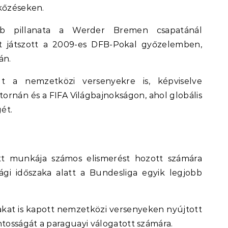
rkőzéseken.
bb pillanata a Werder Bremen csapatánál
et játszott a 2009-es DFB-Pokal győzelemben,
án.
lt a nemzetközi versenyekre is, képviselve
ornán és a FIFA Világbajnokságon, ahol globális
ét.
t munkája számos elismerést hozott számára
ági időszaka alatt a Bundesliga egyik legjobb
jakat is kapott nemzetközi versenyeken nyújtott
ntosságát a paraguayi válogatott számára.