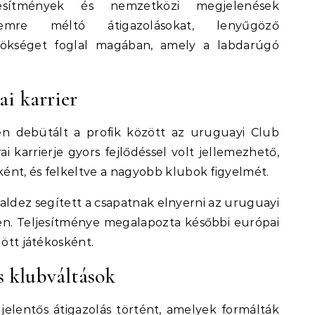
jesítmények és nemzetközi megjelenések
lemre méltó átigazolásokat, lenyűgöző
rökséget foglal magában, amely a labdarúgó
ai karrier
n debütált a profik között az uruguayi Club
ai karrierje gyors fejlődéssel volt jellemezhető,
ént, és felkeltve a nagyobb klubok figyelmét.
 Valdez segített a csapatnak elnyerni az uruguayi
en. Teljesítménye megalapozta későbbi európai
dött játékosként.
s klubváltások
 jelentős átigazolás történt, amelyek formálták