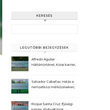
KERESÉS
Search for:
LEGUTÓBBI BEJEGYZÉSEK
Alfredo Aguilar:
Háttértörténet, Korai karrier,
Személyes érdeklődések
Salvador Cabañas: Hatás a
nemzetközi mérkőzéseken,
Gólok Paraguay számára,
Tornák kiemelkedő pillanatai
Roque Santa Cruz: Ifjúsági
karrier, Klubváltások,