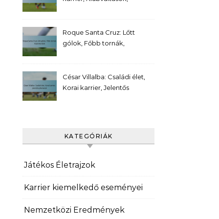
Személyes mérföldkövek
Roque Santa Cruz: Lőtt
gólok, Főbb tornák,
Klubrekordok
César Villalba: Családi élet,
Korai karrier, Jelentős
pillanatok
KATEGÓRIÁK
Játékos Életrajzok
Karrier kiemelkedő eseményei
Nemzetközi Eredmények