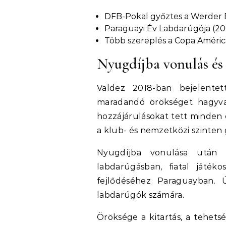
DFB-Pokal győztes a Werder 
Paraguayi Év Labdarúgója (20
Több szereplés a Copa América
Nyugdíjba vonulás és
Valdez 2018-ban bejelentett
maradandó örökséget hagyva 
hozzájárulásokat tett minden 
a klub- és nemzetközi szinten 
Nyugdíjba vonulása után 
labdarúgásban, fiatal játék
fejlődéséhez Paraguayban. Ú
labdarúgók számára.
Öröksége a kitartás, a tehetsé