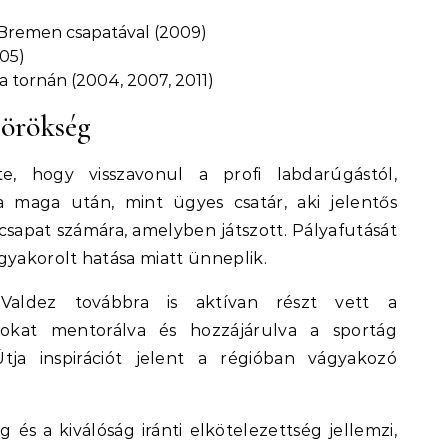
Bremen csapatával (2009)
05)
 tornán (2004, 2007, 2011)
 örökség
e, hogy visszavonul a profi labdarúgástól,
maga után, mint ügyes csatár, aki jelentős
csapat számára, amelyben játszott. Pályafutását
gyakorolt hatása miatt ünneplik.
Valdez továbbra is aktívan részt vett a
osokat mentorálva és hozzájárulva a sportág
tja inspirációt jelent a régióban vágyakozó
g és a kiválóság iránti elkötelezettség jellemzi,