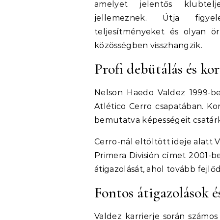
amelyet jelentős klubtel
jellemeznek. Útja figye
teljesítményeket és olyan ö
közösségben visszhangzik.
Profi debütálás és kor
Nelson Haedo Valdez 1999-be
Atlético Cerro csapatában. Kor
bemutatva képességeit csatárk
Cerro-nál eltöltött ideje alatt
Primera División címet 2001-b
átigazolását, ahol tovább fejlő
Fontos átigazolások é
Valdez karrierje során számos