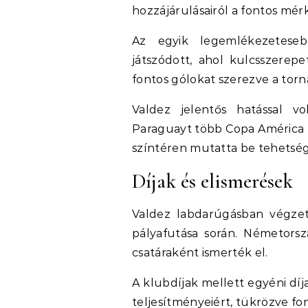
hozzájárulásairól a fontos mé
Az egyik legemlékezetese
játszódott, ahol kulcsszerep
fontos gólokat szerezve a torn
Valdez jelentős hatással vo
Paraguayt több Copa América t
színtéren mutatta be tehetség
Díjak és elismerések
Valdez labdarúgásban végzet
pályafutása során. Németorsz
csatáraként ismerték el.
A klubdíjak mellett egyéni dí
teljesítményeiért, tükrözve fo