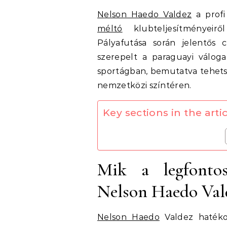
Nelson Haedo Valdez
a profi
méltó
klubteljesítményeirő
Pályafutása során jelentős
szerepelt a paraguayi válog
sportágban, bemutatva tehetsé
nemzetközi színtéren.
Key sections in the artic
Mik a legfontos
Nelson Haedo Val
Nelson Haedo
Valdez hatékon