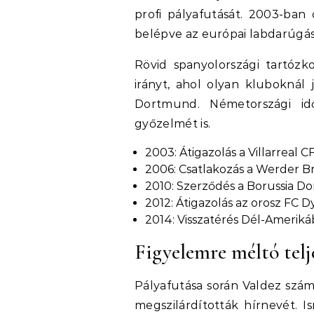
profi pályafutását. 2003-ban 
belépve az európai labdarúgás
Rövid spanyolországi tartóz
irányt, ahol olyan kluboknál
Dortmund. Németországi idő
győzelmét is.
2003: Átigazolás a Villarreal C
2006: Csatlakozás a Werder 
2010: Szerződés a Borussia 
2012: Átigazolás az orosz FC
2014: Visszatérés Dél-Ameriká
Figyelemre méltó tel
Pályafutása során Valdez szám
megszilárdították hírnevét. I