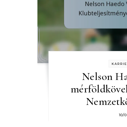
KARRIE
Nelson Ha
mérföldkövek
Nemzetkö
10/