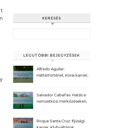
t
en
KERESÉS
Search for:
LEGUTÓBBI BEJEGYZÉSEK
Alfredo Aguilar:
Háttértörténet, Korai karrier,
gy
Személyes érdeklődések
Salvador Cabañas: Hatás a
nemzetközi mérkőzéseken,
Gólok Paraguay számára,
Tornák kiemelkedő pillanatai
Roque Santa Cruz: Ifjúsági
karrier, Klubváltások,