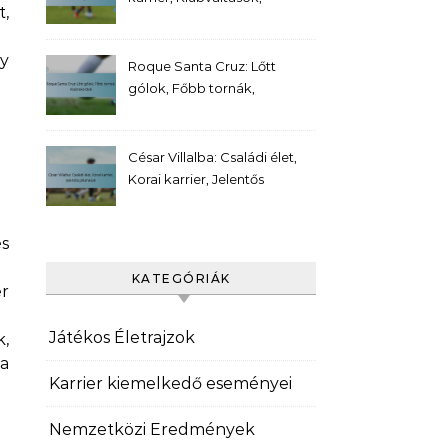
t,
Személyes mérföldkövek
y
Roque Santa Cruz: Lőtt
gólok, Főbb tornák,
Klubrekordok
César Villalba: Családi élet,
Korai karrier, Jelentős
pillanatok
és
KATEGÓRIÁK
r
Játékos Életrajzok
k,
 a
Karrier kiemelkedő eseményei
Nemzetközi Eredmények