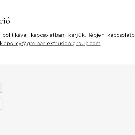
ció
olitikával kapcsolatban, kérjük, lépjen kapcsolat
kiepolicy@greiner-extrusion-group.com
.