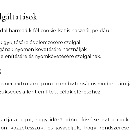
lgáltatások
l harmadik fél cookie-kat is használ, például:
ok gyűjtésére és elemzésére szolgál.
gának nyomon követésére használják.
elenítésére és nyomkövetésére szolgálnak.
g
greiner-extrusion-group.com biztonságos módon tárolj
ükséges a fent említett célok eléréséhez.
rtja a jogot, hogy időről időre frissítse ezt a cook
alon közzétesszük, és javasoljuk, hogy rendszerese