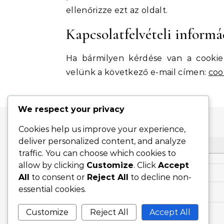
ellenőrizze ezt az oldalt.
Kapcsolatfelvételi informá
Ha bármilyen kérdése van a cookie p
velünk a következő e-mail címen:
coo
We respect your privacy
Cookies help us improve your experience,
deliver personalized content, and analyze
KERESÉS
traffic. You can choose which cookies to
allow by clicking
Customize
. Click
Accept
Search for:
All
to consent or
Reject All
to decline non-
essential cookies.
Customize
Reject All
Accept All
Graceful Theme by
Optima Themes