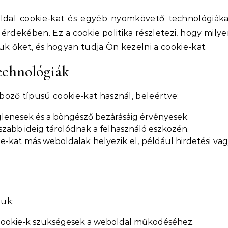
ldal cookie-kat és egyéb nyomkövető technológiáka
 érdekében. Ez a cookie politika részletezi, hogy mily
uk őket, és hogyan tudja Ön kezelni a cookie-kat.
echnológiák
öző típusú cookie-kat használ, beleértve:
iglenesek és a böngésző bezárásáig érvényesek.
szabb ideig tárolódnak a felhasználó eszközén.
ie-kat más weboldalak helyezik el, például hirdetési va
juk:
cookie-k szükségesek a weboldal működéséhez.