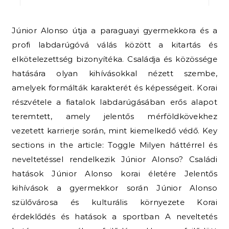
Júnior Alonso útja a paraguayi gyermekkora és a
profi labdarúgóvá válás között a kitartás és
elkötelezettség bizonyítéka. Családja és közössége
hatására olyan kihívásokkal nézett szembe,
amelyek formálták karakterét és képességeit. Korai
részvétele a fiatalok labdarúgásában erős alapot
teremtett, amely jelentős mérföldkövekhez
vezetett karrierje során, mint kiemelkedő védő. Key
sections in the article: Toggle Milyen háttérrel és
neveltetéssel rendelkezik Júnior Alonso? Családi
hatások Júnior Alonso korai életére Jelentős
kihívások a gyermekkor során Júnior Alonso
szülővárosa és kulturális környezete Korai
érdeklődés és hatások a sportban A neveltetés