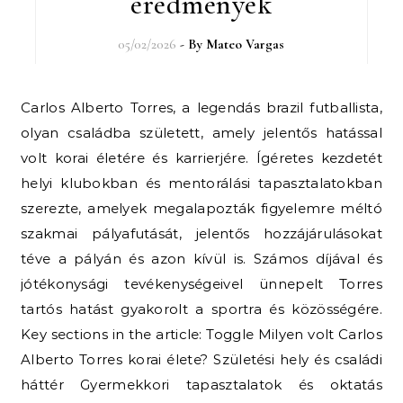
eredmények
05/02/2026
- By
Mateo Vargas
Carlos Alberto Torres, a legendás brazil futballista,
olyan családba született, amely jelentős hatással
volt korai életére és karrierjére. Ígéretes kezdetét
helyi klubokban és mentorálási tapasztalatokban
szerezte, amelyek megalapozták figyelemre méltó
szakmai pályafutását, jelentős hozzájárulásokat
téve a pályán és azon kívül is. Számos díjával és
jótékonysági tevékenységeivel ünnepelt Torres
tartós hatást gyakorolt a sportra és közösségére.
Key sections in the article: Toggle Milyen volt Carlos
Alberto Torres korai élete? Születési hely és családi
háttér Gyermekkori tapasztalatok és oktatás