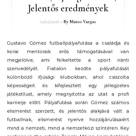
Jelentős eredmények
03/02/2026
- By
Mateo Vargas
Gustavo Gómez futballpályafutása a családja és
korai mentoraik erős támogatásával van
megjelölve, ami felkeltette a sport iránti
szenvedélyét. Fiatalon kezdte pályafutását
különböző ifjúsági klubokban, ahol csiszolta
képességeit és kifejlesztett egy jellegzetes
játékstílust, amely megnyitotta az utat a profi
karrierje előtt. Pályafutása során Gómez számos
elismerést szerzett, és jelentős alakjává vált a
futballnak, elismerést nyerve hozzájárulásaiért
mind a nemzeti, mind a nemzetközi színtéren. Key