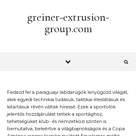
Skip to content
greiner-extrusion-
group.com
Fedezd fel a paraguayi labdarúgók lenyűgöző világát,
akik egyedi technikai tudásuk, taktikai éleslátásuk és
kitartásuk révén váltak híressé. Ezek a sportolók
jelentős hozzájárulást tettek a sportághoz,
tehetségüket klub- és nemzetközi szinten is
bemutatva, beleértve a világbajnokságok és a Copa
América rangos tornáin nyújtott figyelemre méltó