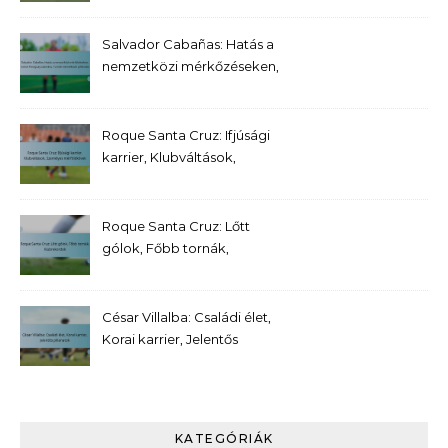
Salvador Cabañas: Hatás a
nemzetközi mérkőzéseken,
Gólok Paraguay számára,
Tornák kiemelkedő pillanatai
Roque Santa Cruz: Ifjúsági
karrier, Klubváltások,
Személyes mérföldkövek
Roque Santa Cruz: Lőtt
gólok, Főbb tornák,
Klubrekordok
César Villalba: Családi élet,
Korai karrier, Jelentős
pillanatok
KATEGÓRIÁK