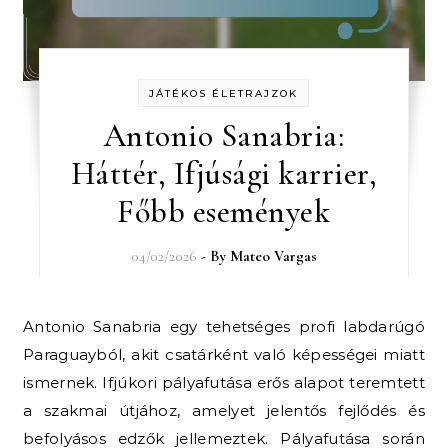
JÁTÉKOS ÉLETRAJZOK
Antonio Sanabria:
Háttér, Ifjúsági karrier,
Főbb események
04/02/2026
- By
Mateo Vargas
Antonio Sanabria egy tehetséges profi labdarúgó
Paraguayból, akit csatárként való képességei miatt
ismernek. Ifjúkori pályafutása erős alapot teremtett
a szakmai útjához, amelyet jelentős fejlődés és
befolyásos edzők jellemeztek. Pályafutása során