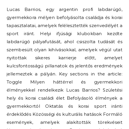
Lucas Barrios, egy argentin profi labdarúgó,
gyermekkora mélyen befolyásolta családja és korai
tapasztalatai, amelyek felélesztették szenvedélyét a
sport iránt. Helyi ifjúsági klubokban kezdte
labdarúgó pályafutását, ahol csiszolta tudását és
szembesült olyan kihívásokkal, amelyek végül utat
nyitottak sikeres karrierje előtt, amelyet
kulcsfontosságú pillanatok és jelentős eredmények
jellemeztek a pályán. Key sections in the article:
Toggle Milyen háttérrel és gyermekkori
élményekkel rendelkezik Lucas Barrios? Születési
hely és korai családi élet Befolyásoló élmények a
gyermekkortól Oktatás és korai sport iránti
érdeklődés Közösségi és kulturális hatások Formáló
események, amelyek alakították törekvéseit