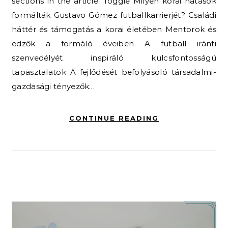
sections in the article: Toggle Milyen korai hatások
formálták Gustavo Gómez futballkarrierjét? Családi
háttér és támogatás a korai életében Mentorok és
edzők a formáló éveiben A futball iránti
szenvedélyét inspiráló kulcsfontosságú
tapasztalatok A fejlődését befolyásoló társadalmi-
gazdasági tényezők…
CONTINUE READING