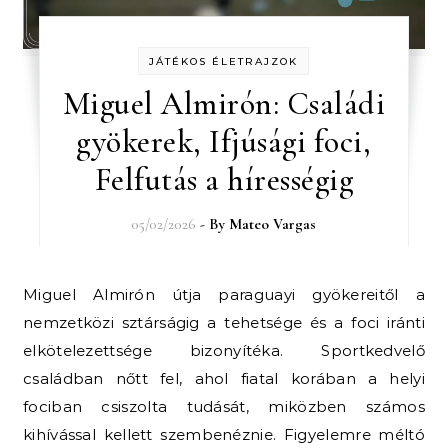
JÁTÉKOS ÉLETRAJZOK
Miguel Almirón: Családi
gyökerek, Ifjúsági foci,
Felfutás a hírességig
05/02/2026
- By
Mateo Vargas
Miguel Almirón útja paraguayi gyökereitől a
nemzetközi sztárságig a tehetsége és a foci iránti
elkötelezettsége bizonyítéka. Sportkedvelő
családban nőtt fel, ahol fiatal korában a helyi
fociban csiszolta tudását, miközben számos
kihívással kellett szembenéznie. Figyelemre méltó