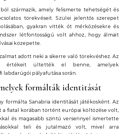
ból származik, amely felismerte tehetségét és
csolatos törekvéseit. Szülei jelentős szerepet
polásában, gyakran vitték őt mérkőzésekre és
ndszer létfontosságú volt ahhoz, hogy álmait
hívásai közepette.
zalmat adott neki a sikerre való törekvéshez. Az
ás értékeit ültették el benne, amelyek
i labdarúgói pályafutása során.
melyek formálták identitását
formálta Sanabria identitását játékosként. Az
 a fiatal korában történt európai költözése volt,
kkal és magasabb szintű versennyel ismertette
sokkal teli és jutalmazó volt, mivel arra