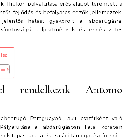
k. Ifjúkori pályafutása erős alapot teremtett a
ntős fejlődés és befolyásos edzők jellemeztek.
 jelentős hatást gyakorolt a labdarúgásra,
sfontosságú teljesítmények és emlékezetes
le:
el rendelkezik Antonio
labdarúgó Paraguayból, akit csatárként való
Pályafutása a labdarúgásban fiatal korában
nek tapasztalatai és családi támogatása formált,