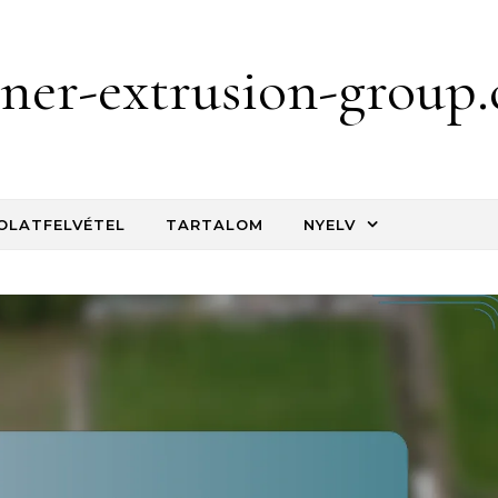
iner-extrusion-group
OLATFELVÉTEL
TARTALOM
NYELV