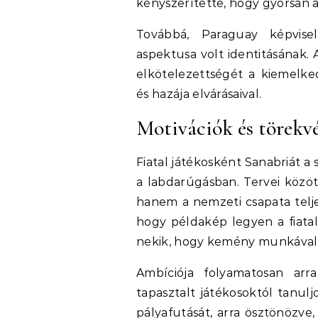
kényszerítette, hogy gyorsan a
Továbbá, Paraguay képvise
aspektusa volt identitásának.
elkötelezettségét a kiemelked
és hazája elvárásaival.
Motivációk és törekvé
Fiatal játékosként Sanabriát a 
a labdarúgásban. Tervei közöt
hanem a nemzeti csapata tel
hogy példakép legyen a fiat
nekik, hogy kemény munkával é
Ambíciója folyamatosan arra
tapasztalt játékosoktól tanulj
pályafutását, arra ösztönözve