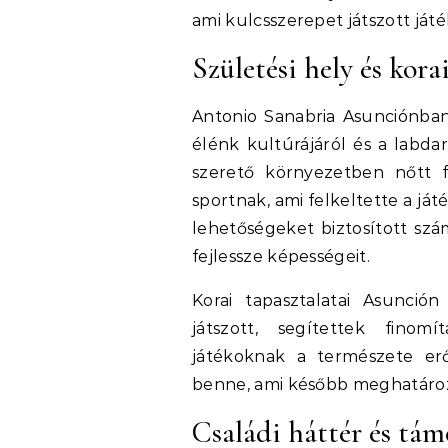
ami kulcsszerepet játszott ját
Születési hely és korai
Antonio Sanabria Asunciónban
élénk kultúrájáról és a labda
szerető környezetben nőtt fe
sportnak, ami felkeltette a ját
lehetőségeket biztosított szá
fejlessze képességeit.
Korai tapasztalatai Asunción
játszott, segítettek finom
játékoknak a természete erő
benne, ami később meghatároz
Családi háttér és tám