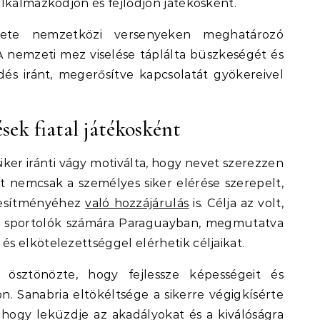
lkalmazkodjon és fejlődjön játékosként.
lete nemzetközi versenyeken meghatározó
 A nemzeti mez viselése táplálta büszkeségét és
és iránt, megerősítve kapcsolatát gyökereivel
sek fiatal játékosként
siker iránti vágy motiválta, hogy nevet szerezzen
t nemcsak a személyes siker elérése szerepelt,
jesítményéhez
való hozzájárulás
is. Célja az volt,
al sportolók számára Paraguayban, megmutatva
s elkötelezettséggel elérhetik céljaikat.
 ösztönözte, hogy fejlessze képességeit és
on. Sanabria eltökéltsége a sikerre végigkísérte
, hogy leküzdje az akadályokat és a kiválóságra