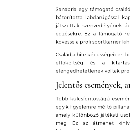
Sanabria egy támogató család
bátorította labdarúgással kap
játszottak szenvedélyének á
edzésekre. Ez a támogató re
kövesse a profi sportkarrier ki
Családja hite képességeiben bi
eltökéltség és a kitart
elengedhetetlenek voltak prof
Jelentős események, a
Több kulcsfontosságú esemény 
egyik figyelemre méltó pillanat
amely különböző játékstíluso
meg. Ez az átmenet kihívá