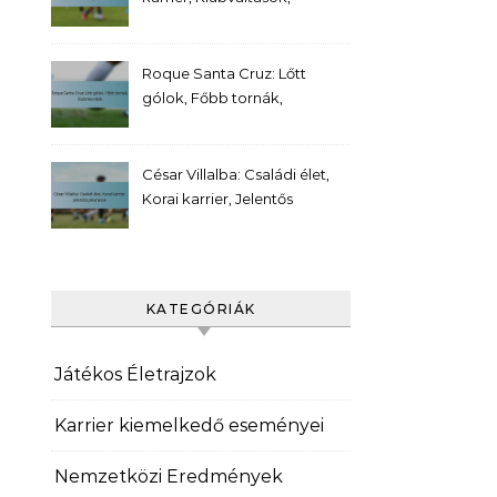
Személyes mérföldkövek
Roque Santa Cruz: Lőtt
gólok, Főbb tornák,
Klubrekordok
César Villalba: Családi élet,
Korai karrier, Jelentős
pillanatok
KATEGÓRIÁK
Játékos Életrajzok
Karrier kiemelkedő eseményei
Nemzetközi Eredmények