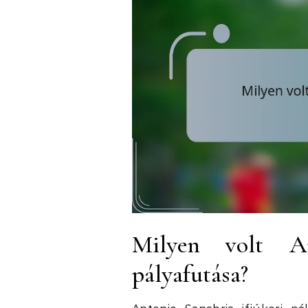
Milyen volt An
pályafutása?