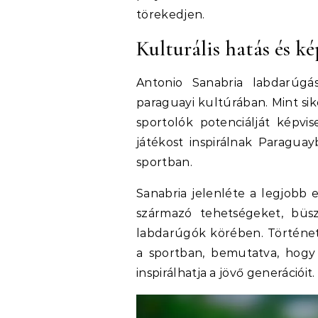
törekedjen.
Kulturális hatás és ké
Antonio Sanabria labdarúgás
paraguayi kultúrában. Mint si
sportolók potenciálját képvis
játékost inspirálnak Paraguay
sportban.
Sanabria jelenléte a legjobb 
származó tehetségeket, büsz
labdarúgók körében. Története
a sportban, bemutatva, hogy
inspirálhatja a jövő generációit.