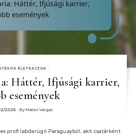
ÁTÉKOS ÉLETRAJZOK
: Háttér, Ifjúsági karrier,
b események
02/2026
- By
Mateo Vargas
s profi labdarúgó Paraguayból, akit csatárként