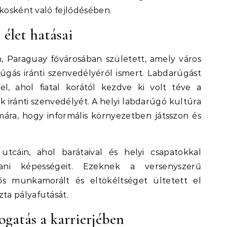
ékosként való fejlődésében.
 élet hatásai
, Paraguay fővárosában született, amely város
rúgás iránti szenvedélyéről ismert. Labdarúgást
l, ahol fiatal korától kezdve ki volt téve a
ék iránti szenvedélyét. A helyi labdarúgó kultúra
mára, hogy informális környezetben játsszon és
 utcáin, ahol barátaival és helyi csapatokkal
ítani képességeit. Ezeknek a versenyszerű
s munkamorált és eltökéltséget ültetett el
ta pályafutását.
ogatás a karrierjében