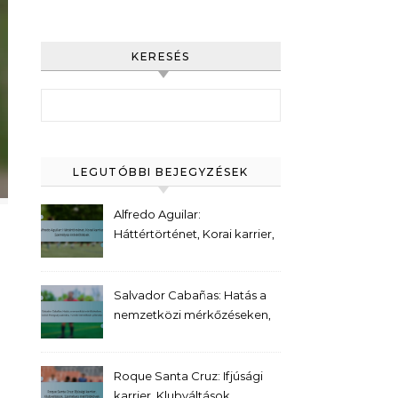
KERESÉS
Search for:
LEGUTÓBBI BEJEGYZÉSEK
Alfredo Aguilar:
Háttértörténet, Korai karrier,
Személyes érdeklődések
Salvador Cabañas: Hatás a
nemzetközi mérkőzéseken,
Gólok Paraguay számára,
Tornák kiemelkedő pillanatai
Roque Santa Cruz: Ifjúsági
karrier, Klubváltások,