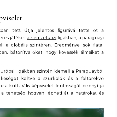
pviselet
ban tett útja jelentős figurává tette őt a
keres játékos
a nemzetközi
ligákban, a paraguayi
eli a globális színtéren. Eredményei sok fiatal
ban, bátorítva őket, hogy kövessék álmaikat a
európai ligákban szintén kiemeli a Paraguayból
keséget keltve a szurkolók és a feltörekvő
 a kulturális képviselet fontosságát bizonyítja
 a tehetség hogyan lépheti át a határokat és